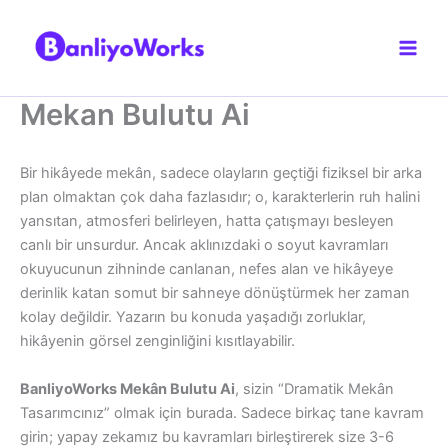
İçeriğe
atla
Mekan Bulutu Ai
Bir hikâyede mekân, sadece olayların geçtiği fiziksel bir arka
plan olmaktan çok daha fazlasıdır; o, karakterlerin ruh halini
yansıtan, atmosferi belirleyen, hatta çatışmayı besleyen
canlı bir unsurdur. Ancak aklınızdaki o soyut kavramları
okuyucunun zihninde canlanan, nefes alan ve hikâyeye
derinlik katan somut bir sahneye dönüştürmek her zaman
kolay değildir. Yazarın bu konuda yaşadığı zorluklar,
hikâyenin görsel zenginliğini kısıtlayabilir.
BanliyoWorks Mekân Bulutu Ai
, sizin “Dramatik Mekân
Tasarımcınız” olmak için burada. Sadece birkaç tane kavram
girin; yapay zekamız bu kavramları birleştirerek size 3-6