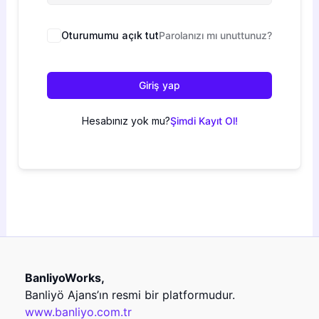
Oturumumu açık tut
Parolanızı mı unuttunuz?
Giriş yap
Hesabınız yok mu?
Şimdi Kayıt Ol!
BanliyoWorks,
Banliyö Ajans’ın resmi bir platformudur.
www.banliyo.com.tr