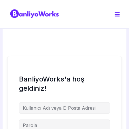
İçeriğe
atla
BanliyoWorks'a hoş
geldiniz!