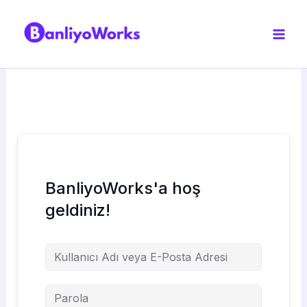
İçeriğe
atla
BanliyoWorks'a hoş
geldiniz!