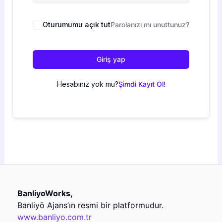
Oturumumu açık tut
Parolanızı mı unuttunuz?
Giriş yap
Hesabınız yok mu?
Şimdi Kayıt Ol!
BanliyoWorks,
Banliyö Ajans’ın resmi bir platformudur.
www.banliyo.com.tr