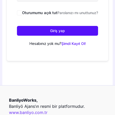
Oturumumu açık tut
Parolanızı mı unuttunuz?
Giriş yap
Hesabınız yok mu?
Şimdi Kayıt Ol!
BanliyoWorks,
Banliyö Ajans’ın resmi bir platformudur.
www.banliyo.com.tr