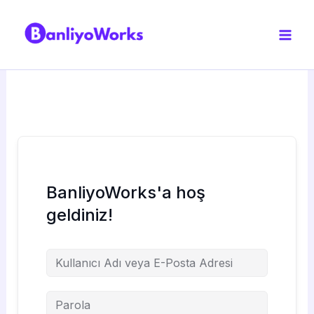
İçeriğe
atla
BanliyoWorks'a hoş
geldiniz!