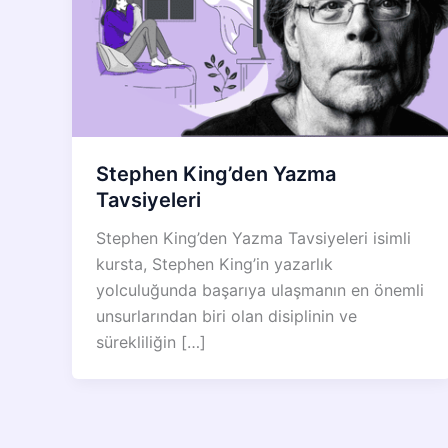
Stephen King’den Yazma
Tavsiyeleri
Stephen King’den Yazma Tavsiyeleri isimli
kursta, Stephen King’in yazarlık
yolculuğunda başarıya ulaşmanın en önemli
unsurlarından biri olan disiplinin ve
sürekliliğin […]