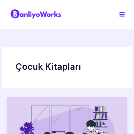
İçeriğe
atla
Çocuk Kitapları